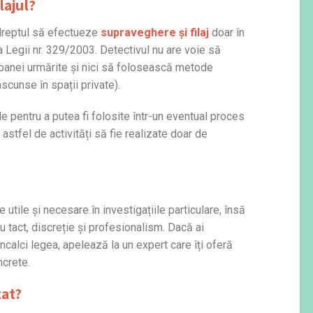
lajul
?
 dreptul să efectueze
supraveghere și filaj
doar în
a Legii nr. 329/2003. Detectivul nu are voie să
rsoanei urmărite și nici să folosească metode
ascunse în spații private).
e pentru a putea fi folosite într-un eventual proces
astfel de activități să fie realizate doar de
utile și necesare în investigațiile particulare, însă
cu tact, discreție și profesionalism. Dacă ai
încalci legea, apelează la un expert care îți oferă
ncrete.
zat?