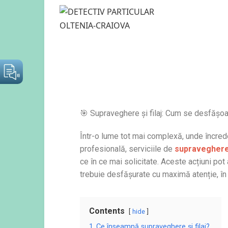
🎯 Supraveghere și filaj: Cum se desfășoar
Într-o lume tot mai complexă, unde încrede
profesională, serviciile de
supraveghere ș
ce în ce mai solicitate. Aceste acțiuni pot
trebuie desfășurate cu maximă atenție, în l
Contents
hide
1
Ce înseamnă supraveghere și filaj?