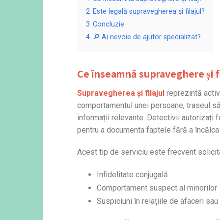
2
Este legală supravegherea și filajul?
3
Concluzie
4
🔎 Ai nevoie de ajutor specializat?
Ce înseamnă
supraveghere și fi
Supravegherea și filajul
reprezintă activ
comportamentul unei persoane, traseul său z
informații relevante. Detectivii autoriza
pentru a documenta faptele fără a încălca d
Acest tip de serviciu este frecvent solicita
Infidelitate conjugală
Comportament suspect al minorilor
Suspiciuni în relațiile de afaceri sau 