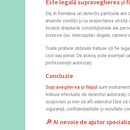
Este legală
supravegherea și fi
Da, în România, un detectiv particular are
anumite condiții și cu respectarea strictă 
încalce drepturile constituționale ale pe
invazive (ex: interceptări ilegale, camere 
Toate probele obținute trebuie să fie legal
civil sau penal. De aceea, este esențial ca 
profesioniști autorizați.
Concluzie
Supravegherea și filajul
sunt instrumente 
trebuie efectuate de detectivi autorizați, 
suspiciuni și vrei să afli adevărul fără să 
siguranță, confidențialitate și rezultate co
🔎 Ai nevoie de ajutor speciali