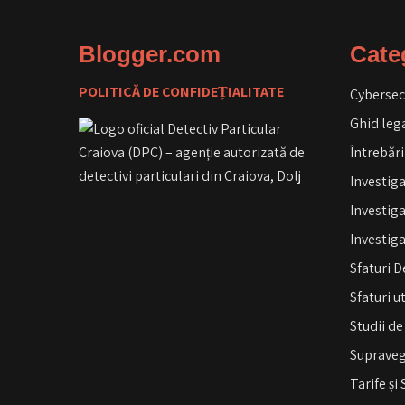
Blogger.com
Cate
POLITICĂ DE CONFIDEȚIALITATE
Cybersec
Ghid leg
Întrebări
Investigaț
Investig
Investiga
Sfaturi D
Sfaturi u
Studii de
Supravegh
Tarife și 