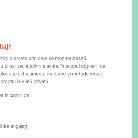
laj
?
ități discrete prin care se monitorizează
ilnic sau întâlnirile avute, în scopul obținerii de
ți folosesc echipamente moderne și metode legale
reptul la viață privată.
t în cazuri de:
între angajați