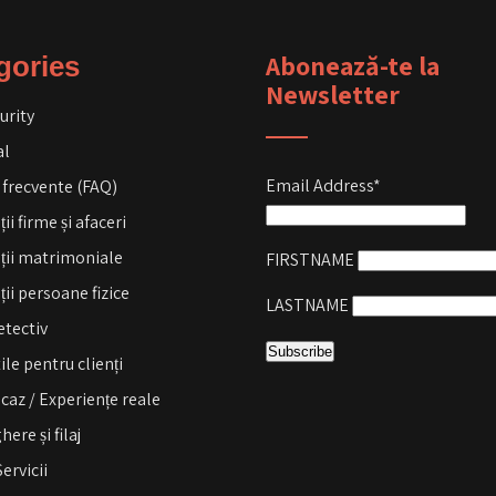
Abonează-te la
gories
Newsletter
urity
al
Email Address*
 frecvente (FAQ)
ii firme și afaceri
ații matrimoniale
FIRSTNAME
ții persoane fizice
LASTNAME
etectiv
tile pentru clienți
 caz / Experiențe reale
ere și filaj
Servicii