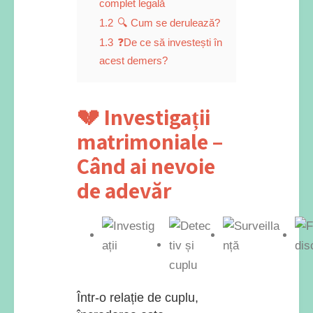
complet legală
1.2
🔍 Cum se derulează?
1.3
❓De ce să investești în
acest demers?
💔 Investigații
matrimoniale –
Când ai nevoie
de adevăr
Într-o relație de cuplu,